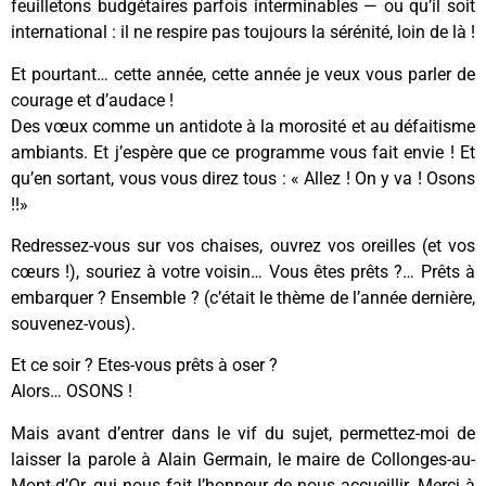
feuilletons budgétaires parfois interminables — ou qu’il soit
international : il ne respire pas toujours la sérénité, loin de là !
Et pourtant… cette année, cette année je veux vous parler de
courage et d’audace !
Des vœux comme un antidote à la morosité et au défaitisme
ambiants. Et j’espère que ce programme vous fait envie ! Et
qu’en sortant, vous vous direz tous : « Allez ! On y va ! Osons
!!»
Redressez-vous sur vos chaises, ouvrez vos oreilles (et vos
cœurs !), souriez à votre voisin… Vous êtes prêts ?… Prêts à
embarquer ? Ensemble ? (c’était le thème de l’année dernière,
souvenez-vous).
Et ce soir ? Etes-vous prêts à oser ?
Alors… OSONS !
Mais avant d’entrer dans le vif du sujet, permettez-moi de
laisser la parole à Alain Germain, le maire de Collonges-au-
Mont-d’Or, qui nous fait l’honneur de nous accueillir. Merci à