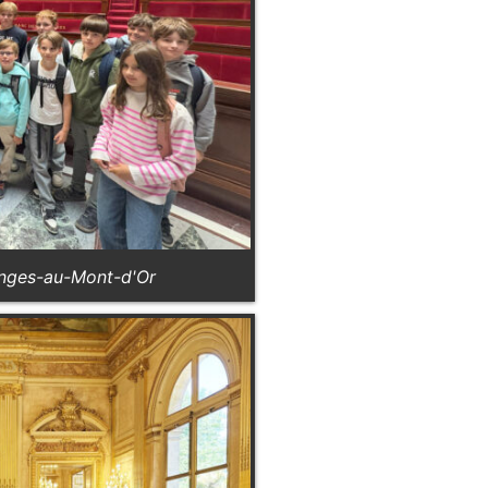
onges-au-Mont-d'Or